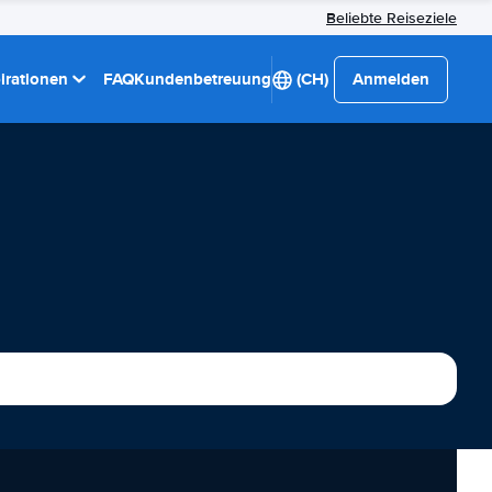
Beliebte Reiseziele
pirationen
FAQ
Kundenbetreuung
(CH)
Anmelden