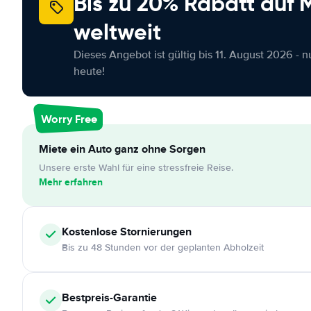
Bis zu 20% Rabatt auf
weltweit
Dieses Angebot ist gültig bis 11. August 2026 - 
heute!
Worry Free
Miete ein Auto ganz ohne Sorgen
Unsere erste Wahl für eine stressfreie Reise.
Mehr erfahren
Kostenlose
Stornierungen
Bis zu 48 Stunden vor der geplanten Abholzeit
Bestpreis-Garantie