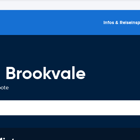
Infos & Reiseins
 Brookvale
bote