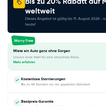
Bis zu 20% Rabatt auf
weltweit
Dieses Angebot ist gültig bis 11. August 2026 - 
heute!
Worry Free
Miete ein Auto ganz ohne Sorgen
Unsere erste Wahl für eine stressfreie Reise.
Mehr erfahren
Kostenlose
Stornierungen
Bis zu 48 Stunden vor der geplanten Abholzeit
Bestpreis-Garantie