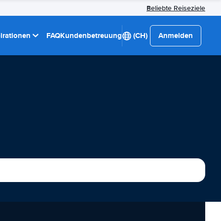
Beliebte Reiseziele
pirationen
FAQ
Kundenbetreuung
(CH)
Anmelden