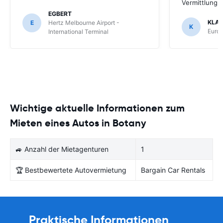
Vermittlung
EGBERT
KLA
E
Hertz Melbourne Airport -
K
Europ
International Terminal
Wichtige aktuelle Informationen zum
Mieten eines Autos in Botany
🚙 Anzahl der Mietagenturen
1
🏆 Bestbewertete Autovermietung
Bargain Car Rentals
Praktische Informationen