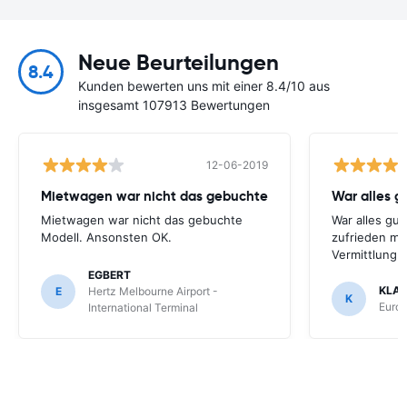
Neue Beurteilungen
8.4
Kunden bewerten uns mit einer 8.4/10 aus
insgesamt 107913 Bewertungen
12-06-2019
Mietwagen war nicht das gebuchte
War alles gu
Mietwagen war nicht das gebuchte
War alles gut
Modell. Ansonsten OK.
zufrieden mi
Vermittlung
EGBERT
KLA
E
Hertz Melbourne Airport -
K
Europ
International Terminal