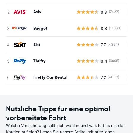
Avis
8.9
(7427)
Ke
Budget
8.8
(11503)
Ke
Sixt
7.7
(4354)
Ke
Thrifty
8.4
(6965)
Ke
FireFly Car Rental
7.2
(4033)
Ke
Nützliche Tipps für eine optimal
vorbereitete Fahrt
Welche Versicherung sollte ich wählen und was hat es mit der
Kaution auf sich? Lesen Sie unsere Artikel mit nützlichen