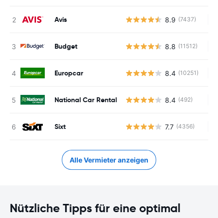
Avis
8.9
(7437)
Ke
Budget
8.8
(11512)
Ke
Europcar
8.4
(10251)
Ke
National Car Rental
8.4
(492)
Ke
Sixt
7.7
(4356)
Ke
Alle Vermieter anzeigen
Nützliche Tipps für eine optimal