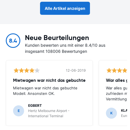
Alle Artikel anzeigen
Neue Beurteilungen
8.4
Kunden bewerten uns mit einer 8.4/10 aus
insgesamt 108006 Bewertungen
12-06-2019
Mietwagen war nicht das gebuchte
War alles gu
Mietwagen war nicht das gebuchte
War alles gut
Modell. Ansonsten OK.
zufrieden mi
Vermittlung
EGBERT
KLA
E
Hertz Melbourne Airport -
K
Europ
International Terminal