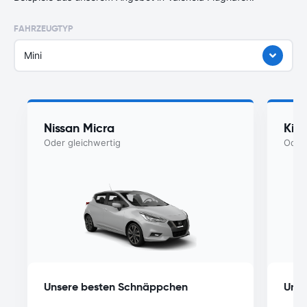
FAHRZEUGTYP
Mini
Nissan Micra
Kia
Oder gleichwertig
Oder 
Unsere besten Schnäppchen
Unse