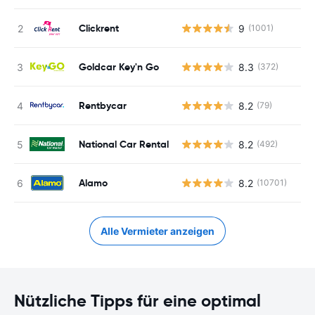
Clickrent
9
(1001)
Goldcar Key'n Go
8.3
(372)
Rentbycar
8.2
(79)
National Car Rental
8.2
(492)
Alamo
8.2
(10701)
Alle Vermieter anzeigen
Nützliche Tipps für eine optimal