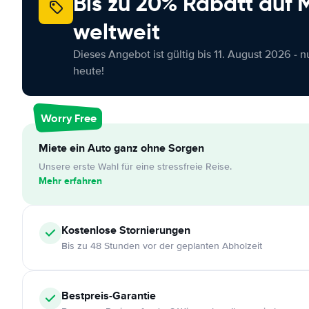
Bis zu 20% Rabatt auf
weltweit
Dieses Angebot ist gültig bis 11. August 2026 - 
heute!
Worry Free
Miete ein Auto ganz ohne Sorgen
Unsere erste Wahl für eine stressfreie Reise.
Mehr erfahren
Kostenlose
Stornierungen
Bis zu 48 Stunden vor der geplanten Abholzeit
Bestpreis-Garantie