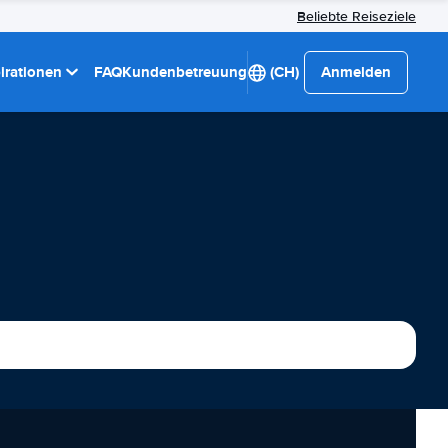
Beliebte Reiseziele
pirationen
FAQ
Kundenbetreuung
(CH)
Anmelden