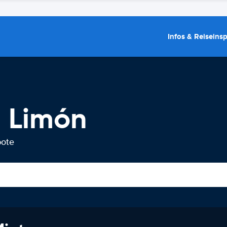
Infos & Reiseins
 Limón
bote