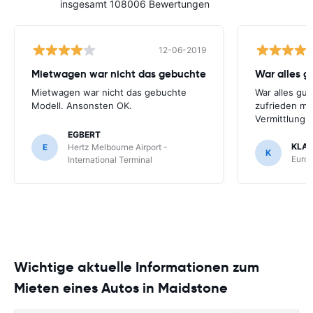
insgesamt 108006 Bewertungen
12-06-2019
Mietwagen war nicht das gebuchte
War alles gu
Mietwagen war nicht das gebuchte
War alles gut
Modell. Ansonsten OK.
zufrieden mi
Vermittlung
EGBERT
KLA
E
Hertz Melbourne Airport -
K
Europ
International Terminal
Wichtige aktuelle Informationen zum
Mieten eines Autos in Maidstone